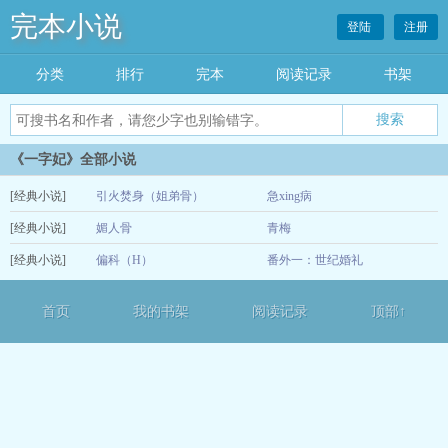
完本小说
登陆
注册
分类
排行
完本
阅读记录
书架
《一字妃》全部小说
[经典小说]
引火焚身（姐弟骨）
急xing病
[经典小说]
媚人骨
青梅
05-02
[经典小说]
偏科（H）
番外一：世纪婚礼
04-08
02-16
首页
我的书架
阅读记录
顶部↑