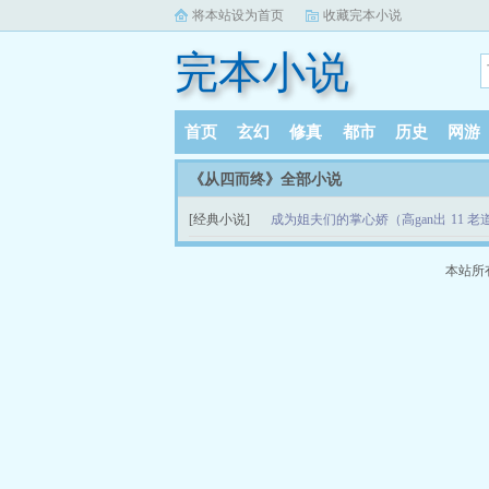
将本站设为首页
收藏完本小说
完本小说
首页
玄幻
修真
都市
历史
网游
《从四而终》全部小说
[经典小说]
成为姐夫们的掌心娇（高gan出
11 老
轨nph）
本站所