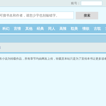
账号：
科幻
言情
其他
经典
同人
高辣
耽美
情欲
古耽
道
有小说为转载作品，所有章节均由网友上传，转载至本站只是为了宣传本书让更多读