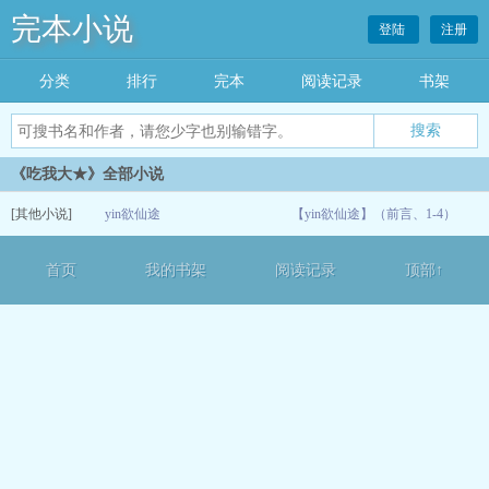
完本小说
登陆
注册
分类
排行
完本
阅读记录
书架
《吃我大★》全部小说
[其他小说]
yin欲仙途
【yin欲仙途】（前言、1-4）
06-04
首页
我的书架
阅读记录
顶部↑