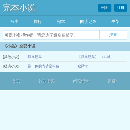
完本小说
登陆
注册
分类
排行
完本
阅读记录
书架
《小岛》全部小说
[其他小说]
凤凰还巢
【凤凰还巢】（44-46）
[经典小说]
殿下你的内裤是粉色
被舔懵
05-20
12-23
首页
我的书架
阅读记录
顶部↑