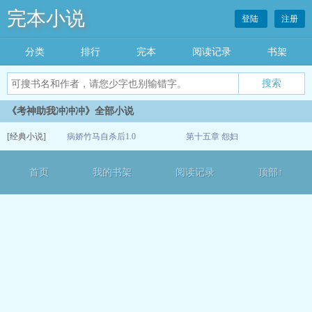
完本小说
登陆
注册
分类
排行
完本
阅读记录
书架
《考神助我冲冲冲》全部小说
[经典小说]
病娇竹马自杀后1.0
第十五章 怨妇
07-08
首页
我的书架
阅读记录
顶部↑