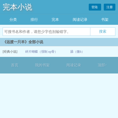
完本小说
登陆
注册
分类
排行
完本
阅读记录
书架
《远渡一只羊》全部小说
[经典小说]
碎片蝴蝶（强制 np骨）
舔（微h）
07-08
首页
我的书架
阅读记录
顶部↑