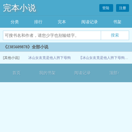
完本小说
登陆
注册
分类
排行
完本
阅读记录
书架
《2385609878》全部小说
[其他小说]
冰山女友竟是他人胯下母狗
【冰山女友竟是他人胯下母狗】第一章（ai文）
07-07
首页
我的书架
阅读记录
顶部↑