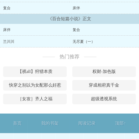
复合
床伴
《百合短篇小说》正文
床伴
复合
兰川川
无尽夏（一）
热门推荐
【祺all】狩猎本质
权财-加色版
快穿之别以为女配那么好惹
穿成相府真千金
［女攻］齐人之福
超级透视系统
首页
我的书架
阅读记录
顶部↑