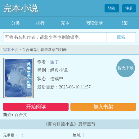
完本小说
登陆
注册
分类
排行
完本
阅读记录
书架
完本小说
> 百合短篇小说最新章节列表
作者：
园丁
暂无下载
类别：经典小说
状态：连载中
最后更新：2025-06-10 11:57
开始阅读
加入书架
简介:
百合文...
《百合短篇小说》最新章节
无尽夏（一）
兰川川