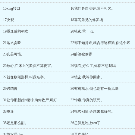
15xing转口
16我们各自安好,两不相欠。
17决裂
18喜闻乐见的修罗场
19重逢后的初次
20镜玄,乖一点。
21这么贪吃
22都不知是谁,就含得这样紧,你这个坏小子!
23真是可惜。
24醉酒被偷香
25放心,在床上的欺负不算伤害。
26镜玄,好久了,你都不想我吗
27就像刚刚那样,叫我名字。
28镜玄,我等你回家。
29遇凶兽
30鸳鸯戏水,倒也别有一番风味
31让你那新婚ai妻来为你收尸,可好
32钟容,你真的该死。
33重逢
34镜玄别怕,会越来越好的。
35还是那么甜。
36总算是吃上rou了
37恆水居play
38再次失忆