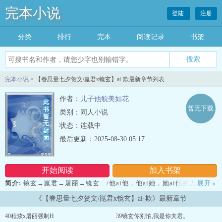
完本小说
登陆
注册
分类
排行
完本
阅读记录
书架
完本小说
> 【眷思量七夕贺文/崑君x镜玄】ai·欺最新章节列表
作者：
儿子他貌美如花
暂无下载
类别：同人小说
状态：连载中
最后更新：2025-08-30 05:17
开始阅读
加入书架
简介:
镜玄→崑君→屠丽→镜玄 /他ai他，他ai她，她ai他的大三角。
展开
»
雷点包括但不限于生子、产ru、喂nai、床弱、致死量凝受、xing转强
《【眷思量七夕贺文/崑君x镜玄】ai·欺》最新章节
制h、不算恶毒的男配＋女配ai而不得。 无文笔无逻辑，狗血＋烂
梗，都是为了开车。...
40程炫x屠丽强制H
39镜玄你别怕,我是你夫君。