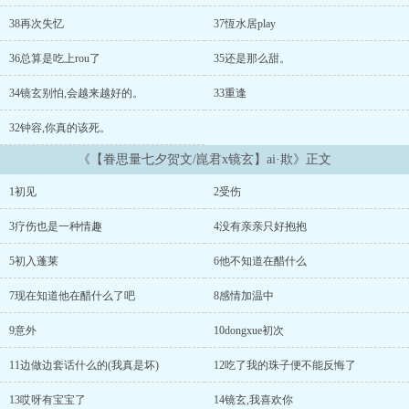
38再次失忆
37恆水居play
36总算是吃上rou了
35还是那么甜。
34镜玄别怕,会越来越好的。
33重逢
32钟容,你真的该死。
《【眷思量七夕贺文/崑君x镜玄】ai·欺》正文
1初见
2受伤
3疗伤也是一种情趣
4没有亲亲只好抱抱
5初入蓬莱
6他不知道在醋什么
7现在知道他在醋什么了吧
8感情加温中
9意外
10dongxue初次
11边做边套话什么的(我真是坏)
12吃了我的珠子便不能反悔了
13哎呀有宝宝了
14镜玄,我喜欢你