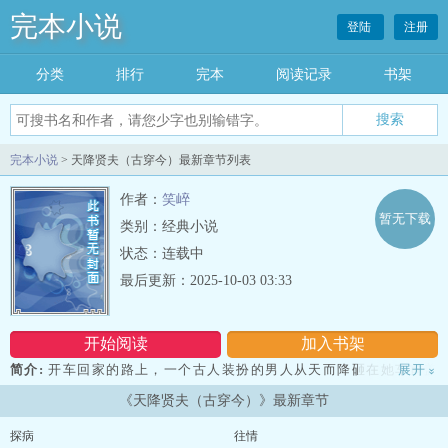
完本小说
登陆
注册
分类
排行
完本
阅读记录
书架
完本小说
> 天降贤夫（古穿今）最新章节列表
作者：
笑崪
暂无下载
类别：经典小说
状态：连载中
最后更新：2025-10-03 03:33
开始阅读
加入书架
简介:
开车回家的路上，一个古人装扮的男人从天而降砸在她车前盖
展开
»
上。这个男人一副跟她很熟的样子称呼她“世子”，这是怎么回事？户
《天降贤夫（古穿今）》最新章节
口查无此人的男人就此赖上她？罢了罢了她不做亏本生意，姑且拿他
做挡箭牌，挡挡烦人的前男友吧。傲慢霸道世故女主vs绿茶男德男
探病
往情