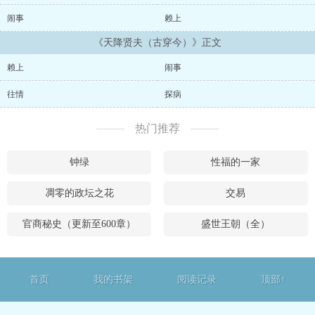
主...
闹事
赖上
《天降贤夫（古穿今）》正文
赖上
闹事
往情
探病
热门推荐
钟绿
性福的一家
凋零的政坛之花
交易
官商秘史（更新至600章）
盛世王朝（全）
首页
我的书架
阅读记录
顶部↑