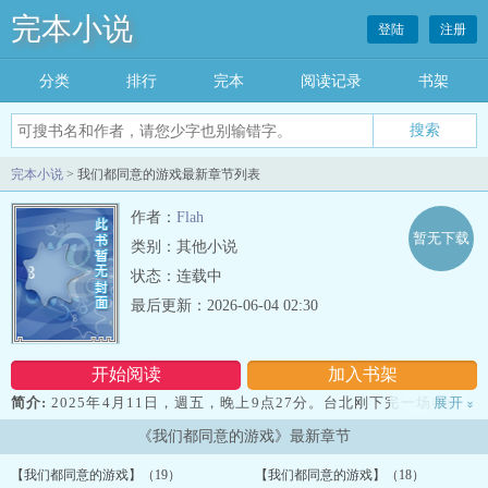
完本小说
登陆
注册
分类
排行
完本
阅读记录
书架
完本小说
> 我们都同意的游戏最新章节列表
作者：
Flah
暂无下载
类别：其他小说
状态：连载中
最后更新：2026-06-04 02:30
开始阅读
加入书架
简介:
2025年4月11日，週五，晚上9点27分。台北刚下完一场春雨，
展开
»
空气裡带著chao湿的桂花香。陈浩然把银色BMW滑进信义区这栋33
《我们都同意的游戏》最新章节
层高楼的B2停车格，熄火后靠在座椅上闭眼深呼吸了整整十秒。...
【我们都同意的游戏】（19）
【我们都同意的游戏】（18）