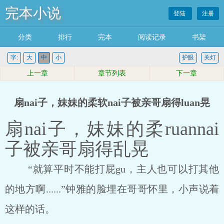
完本小说
登陆
注册
分类
排行
完本
阅读记录
书架
字:
大
中
小
护眼
关灯
上一章
章节列表
下一章
扇nai子，妹妹的柔软nai子被亲哥扇得luan晃
扇nai子，妹妹的柔ruannai
子被亲哥扇得乱晃
“就算平时不能打屁gu，主人也可以打其他
的地方啊......”钟雅的脸埋在哥哥怀里，小声说着
这样的话。