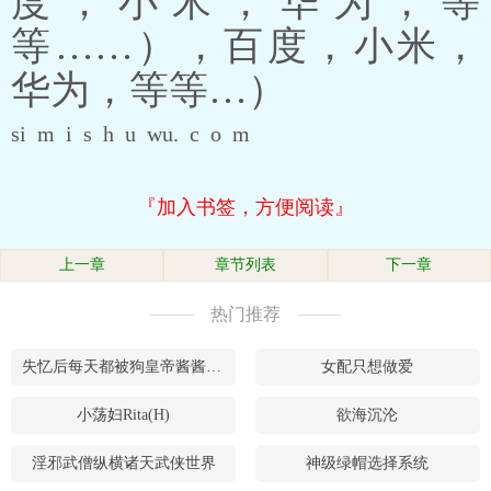
度，小米，华为，等
等……），百度，小米，
华为，等等…）
si m i s h u wu. c o m
『加入书签，方便阅读』
上一章
章节列表
下一章
热门推荐
失忆后每天都被狗皇帝酱酱酿酿（h）
女配只想做爱
小荡妇Rita(H)
欲海沉沦
淫邪武僧纵横诸天武侠世界
神级绿帽选择系统