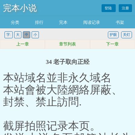
完本小说
登陆
注册
分类
排行
完本
阅读记录
书架
字:
大
中
小
护眼
关灯
上一章
章节列表
下一章
34 老子取向正经
本站域名並非永久域名
本站會被大陸網絡屏蔽、
封禁、禁止訪問.
截屏拍照记录本页。