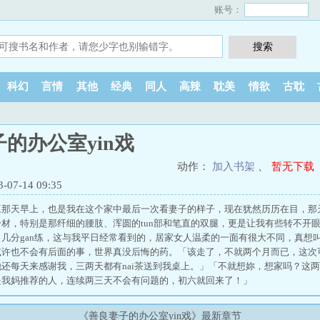
账号：
科幻
言情
其他
经典
同人
高辣
耽美
情欲
古耽
的办公室yin戏
动作：
加入书架
、
暂无下载
7-14 09:35
三那天早上，也是我在这个家中最后一次看妻子的样子，现在犹然历历在目，那
材，特别是那纤细的腰肢、浑圆的tun部和笔直的双腿，更是让我有些转不开
几分gan练，这与我平日经常看到的，居家女人温柔的一面有很大不同，真想
或许也不会有后面的事，世界真没后悔的药。「该走了，不就两个月而已，这次
还每天来感谢我，三两天都有nai茶送到我桌上。」「不就想妳，想家吗？这
是我妈推荐的人，连续两三天不会有问题的，初六就回来了！」
《善良妻子的办公室yin戏》最新章节