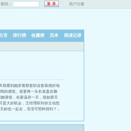
密码：
用户注册
古言
排行榜
收藏榜
完本
阅读记录
天我看到她穿着那套职业套装很好地
眼睛的感觉。老婆将一头长发盘在脑
叫她请假，在家温存一天，假如那天
可是大好机会，王经理听到你主动想
两天妳也一起去，滢滢可照料得到？」