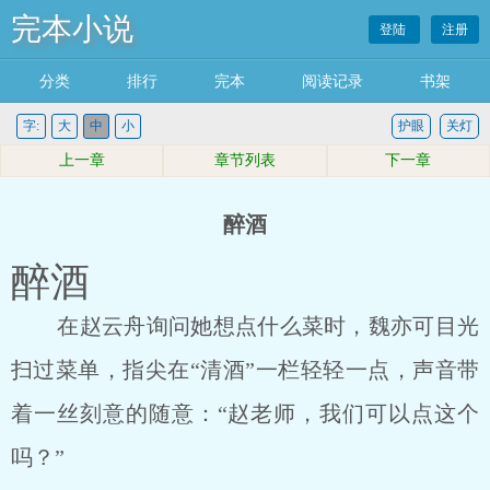
完本小说
登陆
注册
分类
排行
完本
阅读记录
书架
字:
大
中
小
护眼
关灯
上一章
章节列表
下一章
醉酒
醉酒
在赵云舟询问她想点什么菜时，魏亦可目光
扫过菜单，指尖在“清酒”一栏轻轻一点，声音带
着一丝刻意的随意：“赵老师，我们可以点这个
吗？”