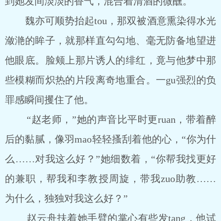
到她发间淡淡的香气，混合着清酒的微醺。
魏亦可顺势抬起tou，那双被酒意熏染得水光
潋滟的眸子，就那样直勾勾地、毫无防备地望进
他眼底。脸颊上那片诱人的绯红，竟与他梦中那
些模糊而炽热的片段离奇地重合。一gu强烈的负
罪感瞬间攫住了他。
“赵老师，”她的声音比平时更ruan，带着醉
后的黏腻，像羽mao轻轻搔刮着他的心，“你为什
么……对我这么好？”她细数着，“你帮我找更好
的兼职，帮我和李教授周旋，带我zuo助教……
为什么，独独对我这么好？”
赵云舟扶着她手臂的掌心有些发tang，他试