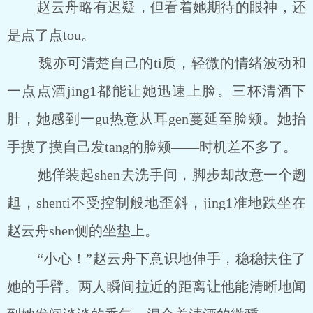
赵云舟略有迟疑，但看着她期待的眼神，还
是点了点tou。
魏亦可清楚自己的ti质，轻微的情绪波动和
一点点酒jing1都能让她迅速上脸。三杯清酒下
肚，她感到一gu热意从耳gen蔓延至脸颊。她抬
手摸了摸自己发tang的脸颊――时机差不多了。
她佯装起shen去洗手间，脚步却故意一个趔
趄，shenti不受控制般地歪斜，jing1准地跌坐在
赵云舟shen侧的坐垫上。
“小心！”赵云舟下意识地伸手，稳稳扶住了
她的手臂。两人瞬间拉近的距离让他能清晰地闻